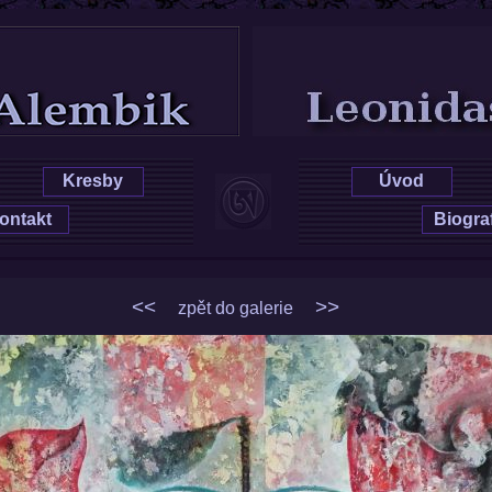
šková
Leoni
Kresby
Úvod
ontakt
Biogra
<<
>>
zpět do galerie