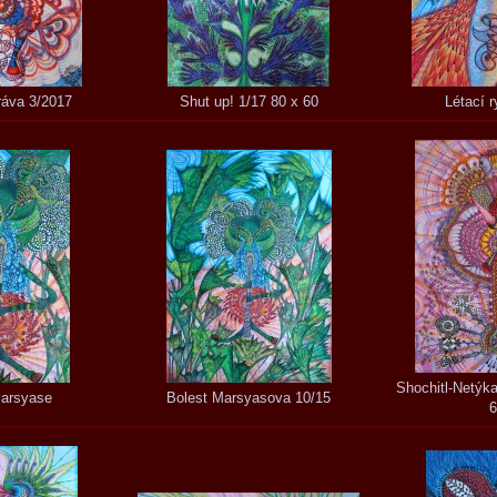
áva 3/2017
Shut up! 1/17 80 x 60
Létací r
Shochitl-Netýka
Marsyase
Bolest Marsyasova 10/15
6