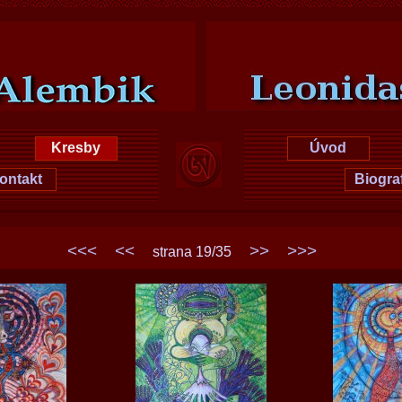
šková
Leoni
Kresby
Úvod
ontakt
Biogra
<<<
<<
>>
>>>
strana 19/35