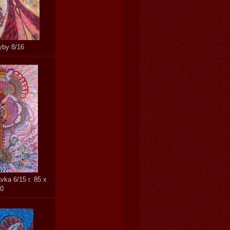
yby 8/16
vka 6/15 r. 85 x
0